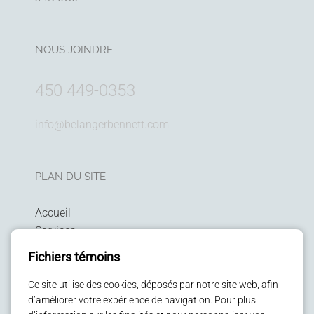
NOUS JOINDRE
450 449-0353
info@belangerbennett.com
PLAN DU SITE
Accueil
Services
Technologies
Fichiers témoins
Politique de confidentialité
Patients
Ce site utilise des cookies, déposés par notre site web, afin
d’améliorer votre expérience de navigation. Pour plus
Enfants