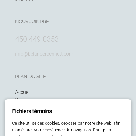
NOUS JOINDRE
450 449-0353
info@belangerbennett.com
PLAN DU SITE
Accueil
Services
Technologies
Fichiers témoins
Politique de confidentialité
Patients
Ce site utilise des cookies, déposés par notre site web, afin
d’améliorer votre expérience de navigation. Pour plus
Enfants