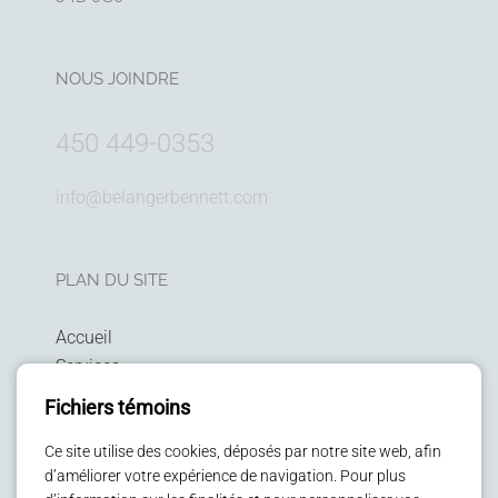
NOUS JOINDRE
450 449-0353
info@belangerbennett.com
PLAN DU SITE
Accueil
Services
Technologies
Fichiers témoins
Politique de confidentialité
Patients
Ce site utilise des cookies, déposés par notre site web, afin
d’améliorer votre expérience de navigation. Pour plus
Enfants