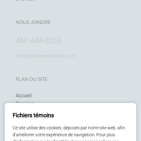
NOUS JOINDRE
450 449-0353
info@belangerbennett.com
PLAN DU SITE
Accueil
Services
Technologies
Fichiers témoins
Politique de confidentialité
Patients
Ce site utilise des cookies, déposés par notre site web, afin
d’améliorer votre expérience de navigation. Pour plus
Enfants