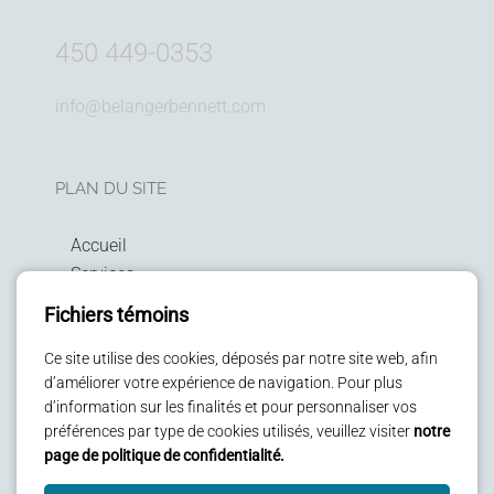
450 449-0353
info@belangerbennett.com
PLAN DU SITE
Accueil
Services
Technologies
Fichiers témoins
Politique de confidentialité
Ce site utilise des cookies, déposés par notre site web, afin
Patients
d’améliorer votre expérience de navigation. Pour plus
Enfants
d’information sur les finalités et pour personnaliser vos
Blog
préférences par type de cookies utilisés, veuillez visiter
notre
Nous joindre
page de politique de confidentialité.